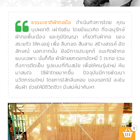
ดำเนินกิจการโดย คุณ
ธรรมะชาติผ้าทอมือ
บุปผชาติ เผ่าโยธิน โดยมีแนวคิด ที่จะอนุรักษ์
ผ้าทอพื้นเมือง และภูมิปัญญา เกี่ยวกับผ้าทอ ของ
สระแก้ว ให้คงอยู่ เพื่อ สืบทอด สืบสาน สร้างสรรค์ อัต
ลักษณ์ นอกจากนั้น ยังมีการประยุกต์ จนเกิดผ้าทอ
แบบเฉพาะ นั่นก็คือ ผ้าฝ้ายยกดอกมัดหมี่ 5 ตะกอ รวม
ถึงการตัดเย็บ รูปแบบที่ทันสมัย เพื่อให้คนรุ่นใหม่ หัน
มาสนใจ ใช้ผ้าไทยมากขึ้น ปัจจุบันมีการพัฒนา
นวัตกรรมใหม่ โดยการใส่กลิ่นหอม ของดอกไม้ ลงใน
ผืนผ้า ช่วยให้มีชีวิตชีวา มีเสน่ห์น่าค้นหา
0