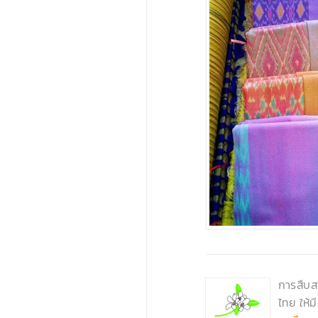
‹
การสืบส
ไทย ให้ม