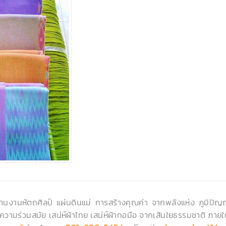
านงานหัตถศิลป์ แผ่นดินแม่ การสร้างคุณค่า จากพลังแห่ง ภูมิป
ีความร่วมสมัย เสน่ห์ผ้าไทย เสน่ห์ผ้าทอมือ จากเส้นใยธรรมชาติ ภายใ