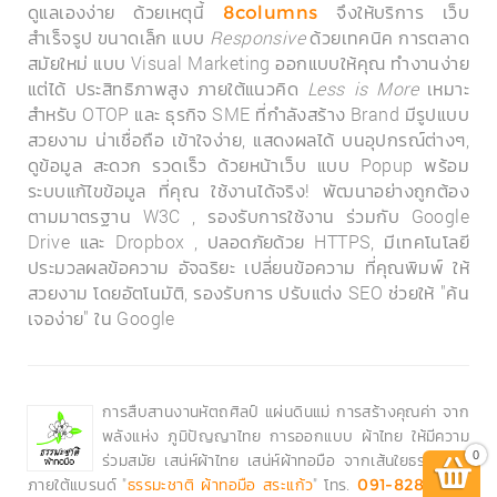
ดูแลเองง่าย ด้วยเหตุนี้
จึงให้บริการ เว็บ
8columns
สำเร็จรูป ขนาดเล็ก แบบ
Responsive
ด้วยเทคนิค การตลาด
สมัยใหม่ แบบ Visual Marketing ออกแบบให้คุณ ทำงานง่าย
แต่ได้ ประสิทธิภาพสูง ภายใต้แนวคิด
Less is More
เหมาะ
สำหรับ OTOP และ ธุรกิจ SME ที่กำลังสร้าง Brand มีรูปแบบ
สวยงาม น่าเชื่อถือ เข้าใจง่าย, แสดงผลได้ บนอุปกรณ์ต่างๆ,
ดูข้อมูล สะดวก รวดเร็ว ด้วยหน้าเว็บ แบบ Popup พร้อม
ระบบแก้ไขข้อมูล ที่คุณ ใช้งานได้จริง! พัฒนาอย่างถูกต้อง
ตามมาตรฐาน W3C , รองรับการใช้งาน ร่วมกับ Google
Drive และ Dropbox , ปลอดภัยด้วย HTTPS, มีเทคโนโลยี
ประมวลผลข้อความ อัจฉริยะ เปลี่ยนข้อความ ที่คุณพิมพ์ ให้
สวยงาม โดยอัตโนมัติ, รองรับการ ปรับแต่ง SEO ช่วยให้ "ค้น
เจอง่าย" ใน Google
การสืบสานงานหัตถศิลป์ แผ่นดินแม่ การสร้างคุณค่า จาก
พลังแห่ง ภูมิปัญญาไทย การออกแบบ ผ้าไทย ให้มีความ
0
ร่วมสมัย เสน่ห์ผ้าไทย เสน่ห์ผ้าทอมือ จากเส้นใยธรรมชาติ
ภายใต้แบรนด์ "
" โทร.
ธรรมะชาติ ผ้าทอมือ สระแก้ว
091-828-2454