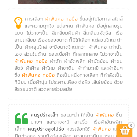
การเลือก
ขึ้นอยู่กับโอกาส สไตล์
ผ้าพันคอ ทอมือ
และความถูกใจ แต่ละคน ผ้าพันคอ มีอยู่หลายรูป
แบบ ไม่ว่าจะเป็น สี่เหลี่ยมผืนผ้า สี่เหลี่ยมจัตุรัส หรือ
สามเหลี่ยม เรื่องของขนาด ก็มีให้เลือก แต่ส่วนใหญ่ ถ้า
เป็น ผ้าคลุมไหล่ จะมีขนาดใหญ่กว่า ผ้าพันคอ เท่านั้น
เอง ส่วนในด้าน ของเนื้อผ้า ที่หลากหลาย ไม่ว่าจะเป็น
ผ้าถัก ผ้าอัดพลีท ผ้ามัดย้อม ผ้าขน
ผ้าพันคอ ทอมือ
สัตว์ ผ้าฝ้าย ผ้าไหม ผ้าซาติน ผ้ากำมะหยี่ และผ้าอื่นๆ
ซึ่ง
ถือเป็นหนึ่งทางเลือก ที่กำลังเป็น
ผ้าพันคอ ทอมือ
ทีนิยม เนื้อผ้านุ่ม ไม่ระคายเคือง ต่อผิว เส้นใยย้อม ด้วย
สีธรรมชาติ ลวดลายร่วมสมัย
ขอแนะนำ ให้เป็น
ชิ้น
คนรูปร่างเล็ก
ผ้าพันคอ
บางๆ และอาจจะมี ลายริ้ว หรือผ้าอัดพลีท
0
เล็กๆ
ควรเลือกใช้
แบบ
คนรูปร่างสูงโปร่ง
ผ้าพันคอ
ปิดช่วงคอ รวมถึงต้องเลือก ความยาวที่เหมาะสม คือ